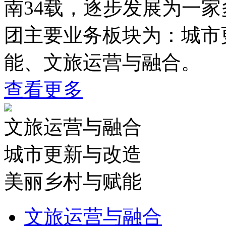
南34载，逐步发展为一
团主要业务板块为：城市
能、文旅运营与融合。
查看更多
文旅运营与融合
城市更新与改造
美丽乡村与赋能
文旅运营与融合