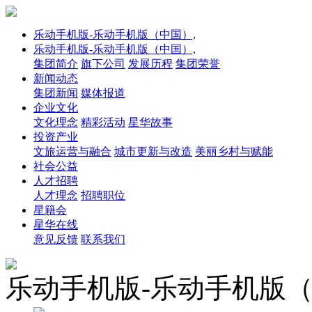
乐动手机版-乐动手机版（中国）,
乐动手机版-乐动手机版（中国）,
集团简介
旗下公司
发展历程
集团荣誉
新闻动态
集团新闻
媒体报道
企业文化
文化理念
精彩活动
星华故事
投资产业
文旅运营与融合
城市更新与改造
美丽乡村与赋能
社会公益
人才招聘
人才理念
招聘职位
星籍会
星华在线
意见反馈
联系我们
乐动手机版-乐动手机版（