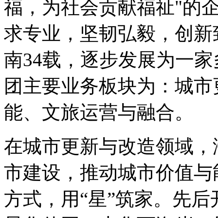
福，为社会贡献福祉"的
求专业，坚韧弘毅，创新
南34载，逐步发展为一
团主要业务板块为：城市
能、文旅运营与融合。
在城市更新与改造领域，
市建设，推动城市价值与
方式，用“星”筑家。先