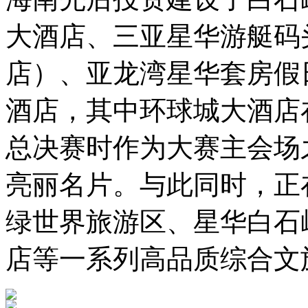
大酒店、三亚星华游艇码
店）、亚龙湾星华套房假
酒店，其中环球城大酒店在
总决赛时作为大赛主会场
亮丽名片。与此同时，正
绿世界旅游区、星华白石
店等一系列高品质综合文