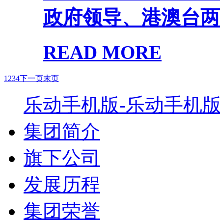
政府领导、港澳台两岸
READ MORE
1
2
3
4
下一页
末页
乐动手机版-乐动手机版
集团简介
旗下公司
发展历程
集团荣誉