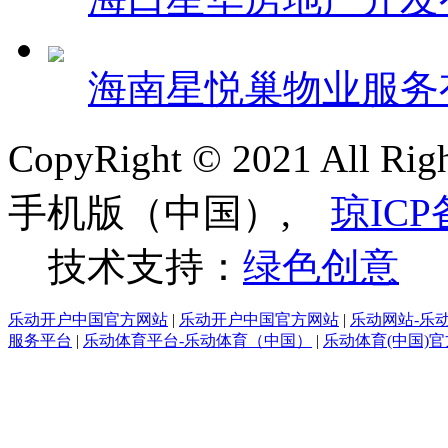
海南星悦巢物业服务
CopyRight © 2021 All
手机版（中国）,
琼ICP备
技术支持：
绿色创意
乐动开户中国官方网站
|
乐动开户中国官方网站
|
乐动网站-乐动
服务平台
|
乐动体育平台-乐动体育（中国）
|
乐动体育(中国)官方