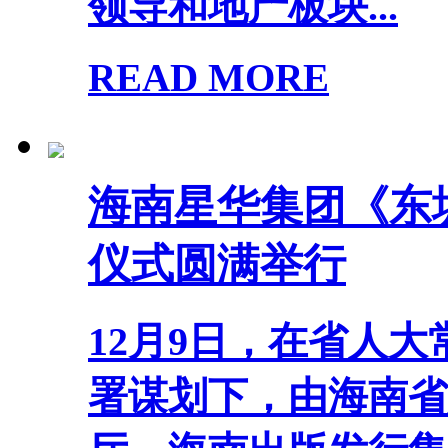
领导和地产板块...
READ MORE
海南星华集团《东
仪式圆满举行
12月9日，在省人
署谋划下，由海南省