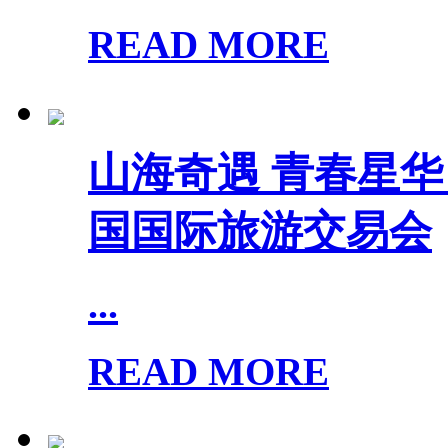
READ MORE
山海奇遇 青春星华 |
国国际旅游交易会
...
READ MORE