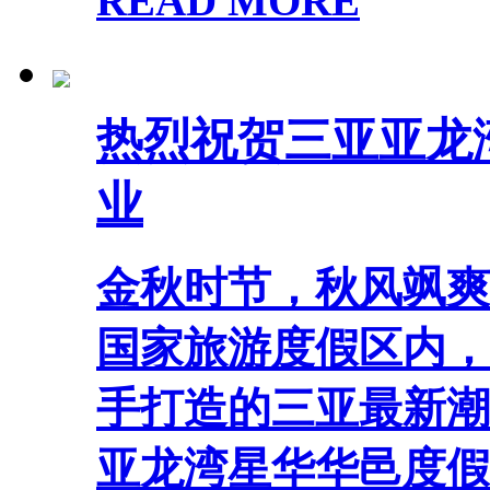
READ MORE
热烈祝贺三亚亚龙
业
金秋时节，秋风飒爽
国家旅游度假区内，
手打造的三亚最新潮
亚龙湾星华华邑度假