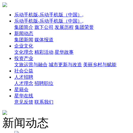
乐动手机版-乐动手机版（中国）,
乐动手机版-乐动手机版（中国）,
集团简介
旗下公司
发展历程
集团荣誉
新闻动态
集团新闻
媒体报道
企业文化
文化理念
精彩活动
星华故事
投资产业
文旅运营与融合
城市更新与改造
美丽乡村与赋能
社会公益
人才招聘
人才理念
招聘职位
星籍会
星华在线
意见反馈
联系我们
新闻动态