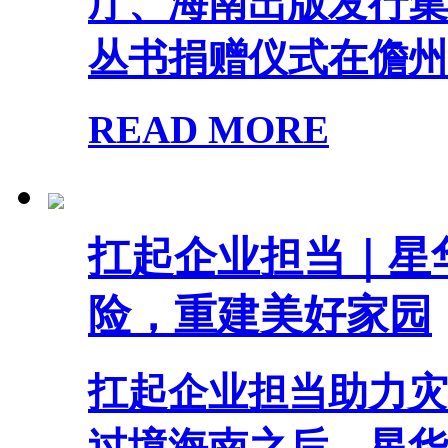
厅、海南出版发行集
丛书捐赠仪式在儋州海
READ MORE
扛起企业担当｜星
险，重建美好家园
扛起企业担当助力灾
过境海南之后，星华