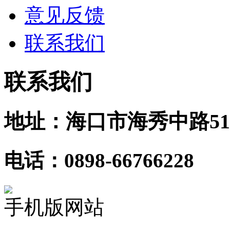
意见反馈
联系我们
联系我们
地址：海口市海秀中路51
电话：0898-66766228
手机版网站