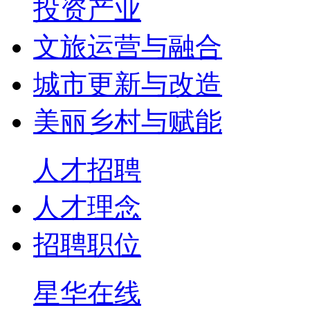
投资产业
文旅运营与融合
城市更新与改造
美丽乡村与赋能
人才招聘
人才理念
招聘职位
星华在线