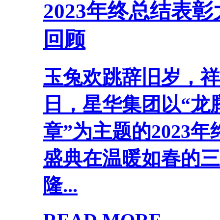
2023年终总结表彰
回顾
玉兔欢跳辞旧岁，祥龙
日，星华集团以“龙
章”为主题的2023
盛典在温暖如春的三
隆...