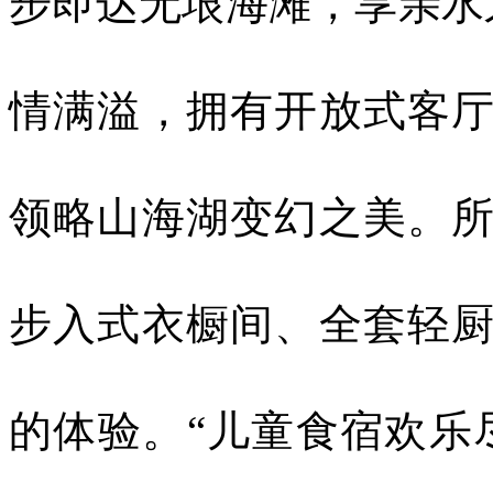
步即达无垠海滩，享亲水
情满溢，拥有开放式客
领略山海湖变幻之美。
步入式衣橱间、全套轻
的体验。“儿童食宿欢乐