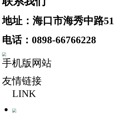
联系我们
地址：海口市海秀中路51
电话：0898-66766228
手机版网站
友情链接
LINK