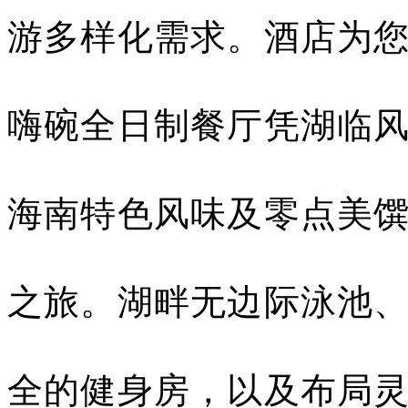
游多样化需求。酒店为
嗨碗全日制餐厅凭湖临
海南特色风味及零点美
之旅。湖畔无边际泳池
全的健身房，以及布局