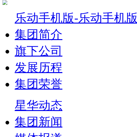
乐动手机版-乐动手机版
集团简介
旗下公司
发展历程
集团荣誉
星华动态
集团新闻