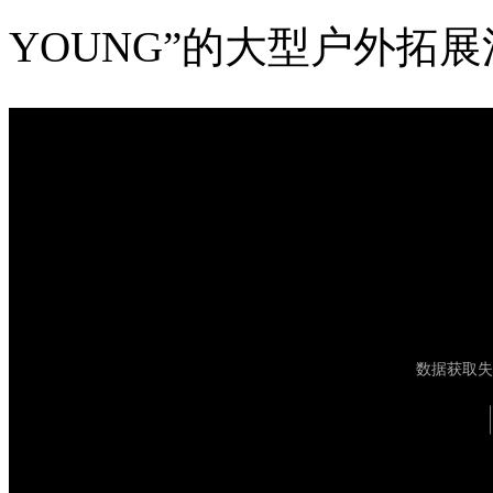
YOUNG”的大型户外拓