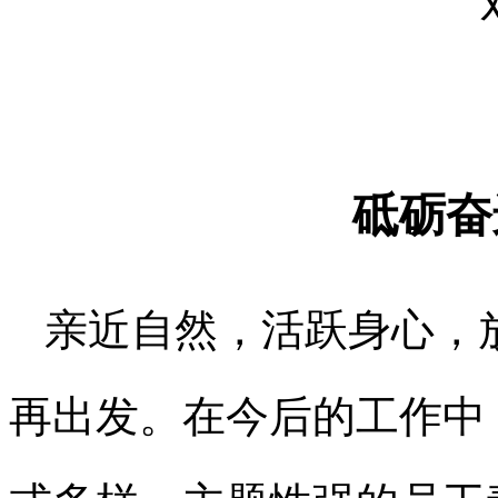
砥砺奋
亲近自然，活跃身心，
再出发。在今后的工作中