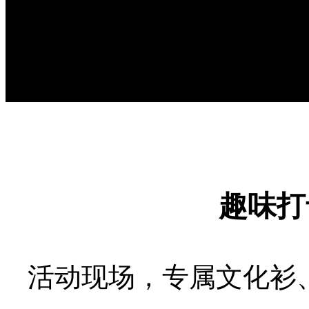
趣味打
活动现场，专属文化衫