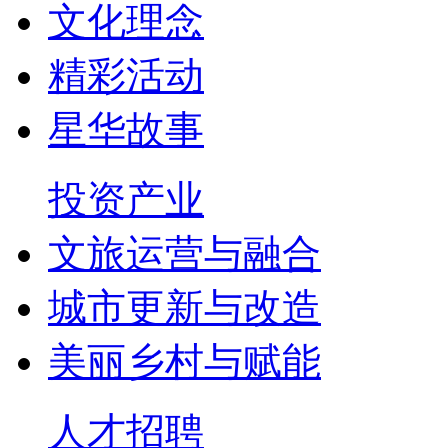
文化理念
精彩活动
星华故事
投资产业
文旅运营与融合
城市更新与改造
美丽乡村与赋能
人才招聘