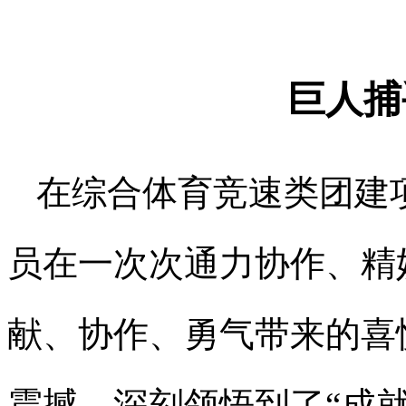
巨人捕
在综合体育竞速类团建
员在一次次通力协作、精
献、协作、勇气带来的喜
震撼，深刻领悟到了“成