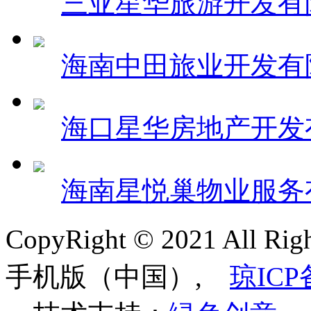
三亚星华旅游开发有
海南中田旅业开发有
海口星华房地产开发
海南星悦巢物业服务
CopyRight © 2021 All
手机版（中国）,
琼ICP备