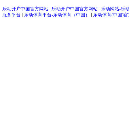
乐动开户中国官方网站
|
乐动开户中国官方网站
|
乐动网站-乐动
服务平台
|
乐动体育平台-乐动体育（中国）
|
乐动体育(中国)官方