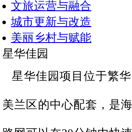
文旅运营与融合
城市更新与改造
美丽乡村与赋能
星华佳园
星华佳园项目位于繁华
美兰区的中心配套，是