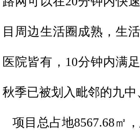
路网可以在20分钟内快
目周边生活圈成熟，生
医院皆有，10分钟内满足
秋季已被划入毗邻的九中
项目总占地8567.68㎡，