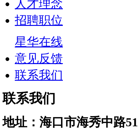
人才理念
招聘职位
星华在线
意见反馈
联系我们
联系我们
地址：海口市海秀中路51