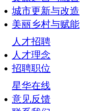
城市更新与改造
美丽乡村与赋能
人才招聘
人才理念
招聘职位
星华在线
意见反馈