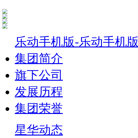
乐动手机版-乐动手机版
集团简介
旗下公司
发展历程
集团荣誉
星华动态