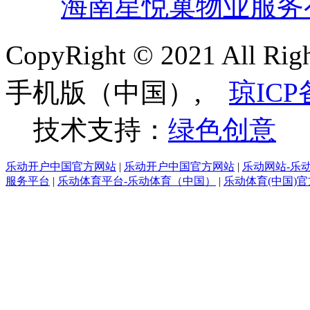
海南星悦巢物业服务
CopyRight © 2021 All
手机版（中国）,
琼ICP备
技术支持：
绿色创意
乐动开户中国官方网站
|
乐动开户中国官方网站
|
乐动网站-乐动
服务平台
|
乐动体育平台-乐动体育（中国）
|
乐动体育(中国)官方