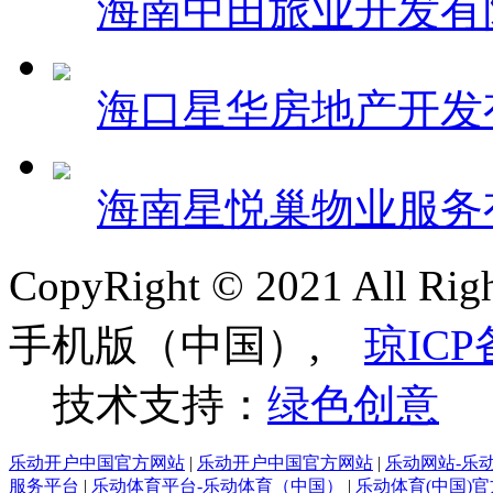
海南中田旅业开发有
海口星华房地产开发
海南星悦巢物业服务
CopyRight © 2021 All
手机版（中国）,
琼ICP备
技术支持：
绿色创意
乐动开户中国官方网站
|
乐动开户中国官方网站
|
乐动网站-乐动
服务平台
|
乐动体育平台-乐动体育（中国）
|
乐动体育(中国)官方