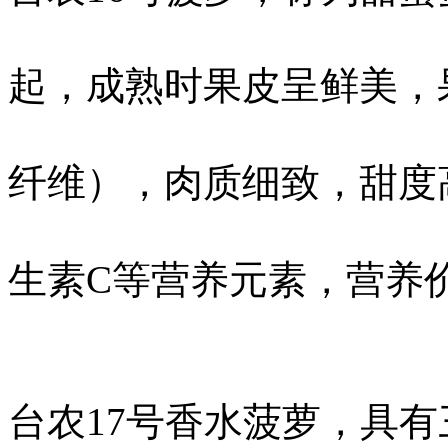
起，成熟时果皮呈鲜美，
纤维），肉质细致，甜度
生素C等营养元素，营养
台农17号香水菠萝，具