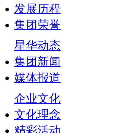
发展历程
集团荣誉
星华动态
集团新闻
媒体报道
企业文化
文化理念
精彩活动