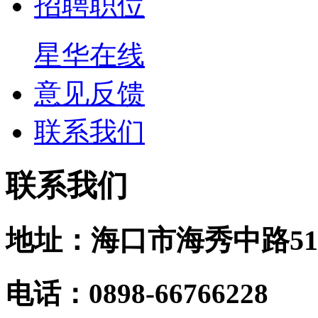
招聘职位
星华在线
意见反馈
联系我们
联系我们
地址：海口市海秀中路51
电话：0898-66766228