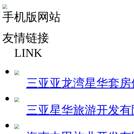
手机版网站
友情链接
LINK
三亚亚龙湾星华套房
三亚星华旅游开发有