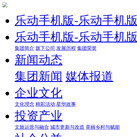
乐动手机版-乐动手机版
乐动手机版-乐动手机版
集团简介
旗下公司
发展历程
集团荣誉
新闻动态
集团新闻
媒体报道
企业文化
文化理念
精彩活动
星华故事
投资产业
文旅运营与融合
城市更新与改造
美丽乡村与赋能