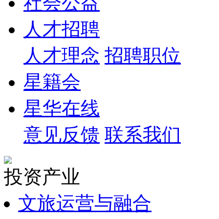
社会公益
人才招聘
人才理念
招聘职位
星籍会
星华在线
意见反馈
联系我们
投资产业
文旅运营与融合