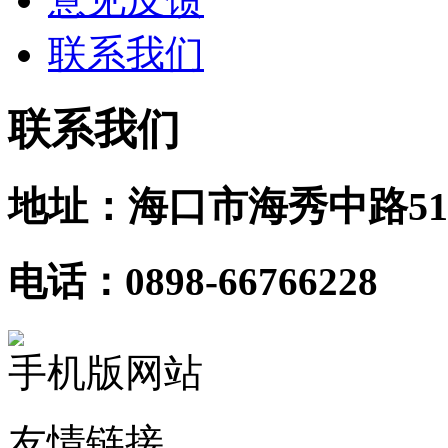
联系我们
联系我们
地址：海口市海秀中路51
电话：0898-66766228
手机版网站
友情链接