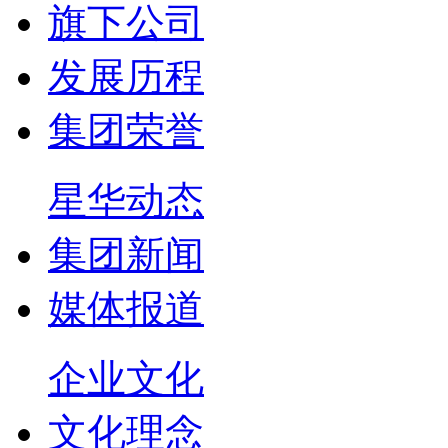
旗下公司
发展历程
集团荣誉
星华动态
集团新闻
媒体报道
企业文化
文化理念