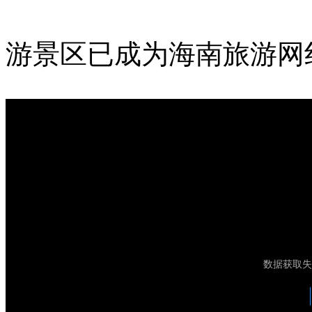
游景区已成为海南旅游网