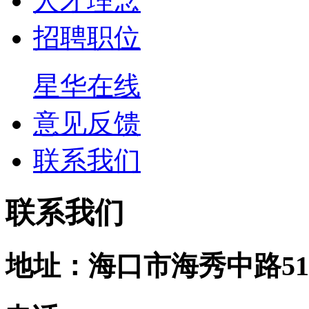
人才理念
招聘职位
星华在线
意见反馈
联系我们
联系我们
地址：海口市海秀中路51