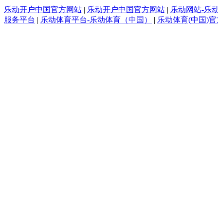
乐动开户中国官方网站
|
乐动开户中国官方网站
|
乐动网站-乐动
服务平台
|
乐动体育平台-乐动体育（中国）
|
乐动体育(中国)官方