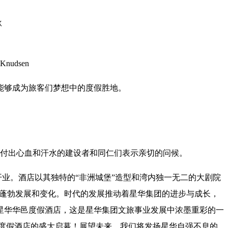
耿
udsen
能够成为旅客们梦想中的度假胜地。
备付出心血和汗水的建设者和同仁们表示亲切的问候。
开业。酒店以其独特的“非洲城堡”造型和湾内独一无二的大剧院
湾的蓬勃发展和变化。时代的发展推动着星华集团的进步与成长，
星华华邑度假酒店，这是星华集团文旅事业发展中浓墨重彩的一
邑度假酒店的盛大启幕！展望未来，我们将发扬星华自强不息的