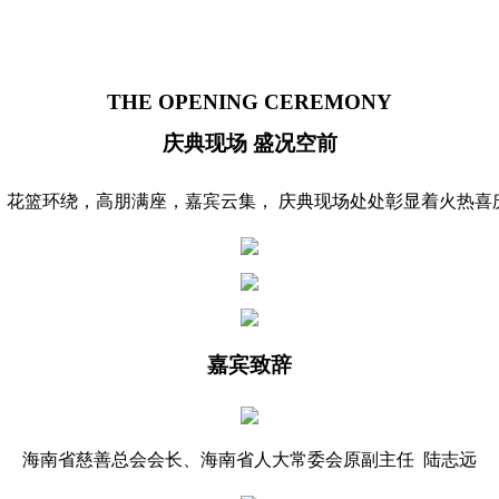
THE OPENING CEREMONY
庆典现场 盛况空前
，花篮环绕，高朋满座，嘉宾云集， 庆典现场处处彰显着火热喜
嘉宾致辞
海南省慈善总会会长、海南省人大常委会原副主任 陆志远