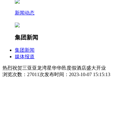
新闻动态
集团新闻
集团新闻
媒体报道
热烈祝贺三亚亚龙湾星华华邑度假酒店盛大开业
浏览次数：27011次
发布时间：2023-10-07 15:15:13