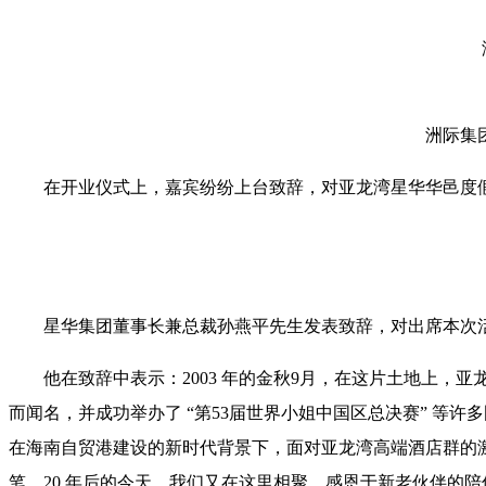
洲际集团
在开业仪式上，嘉宾纷纷上台致辞，对亚龙湾星华华邑度
星华集团董事长兼总裁孙燕平先生发表致辞，对出席本次活
他在致辞中表示：2003 年的金秋9月，在这片土地上
而闻名，并成功举办了 “第53届世界小姐中国区总决赛” 
在海南自贸港建设的新时代背景下，面对亚龙湾高端酒店群的
笔。20 年后的今天，我们又在这里相聚，感恩于新老伙伴的