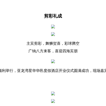
剪彩礼成
主宾剪彩，舞狮贺喜，彩球腾空
广纳八方来客，喜迎四海宾朋
顺利举行，亚龙湾星华华邑度假酒店开业仪式圆满成功，现场嘉宾