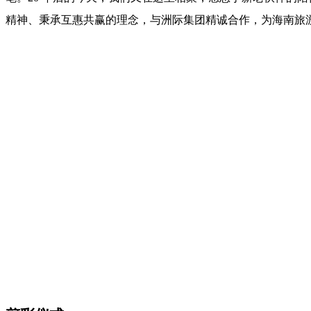
精神、秉承互惠共赢的理念，与洲际集团精诚合作，为海南旅