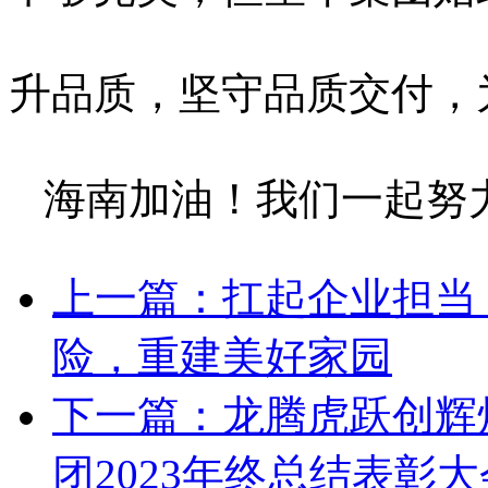
升品质，坚守品质交付，
海南加油！我们一起努
上一篇：扛起企业担当
险，重建美好家园
下一篇：龙腾虎跃创辉煌
团2023年终总结表彰