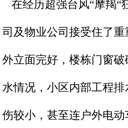
在经历超强台风“摩羯
司及物业公司接受住了重
外立面完好，楼栋门窗破
水情况，小区内部工程排
伤较小，甚至连户外电动