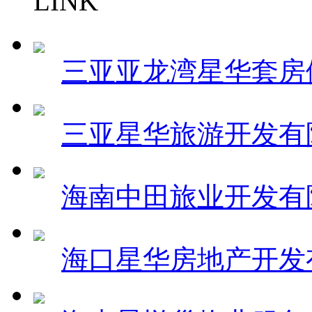
LINK
三亚亚龙湾星华套房
三亚星华旅游开发有
海南中田旅业开发有
海口星华房地产开发