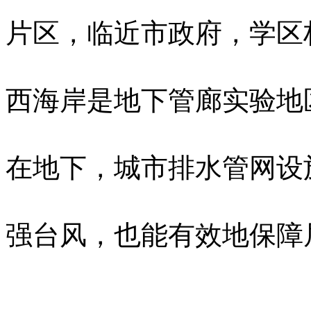
片区，临近市政府，学区
西海岸是地下管廊实验地
在地下，城市排水管网设
强台风，也能有效地保障