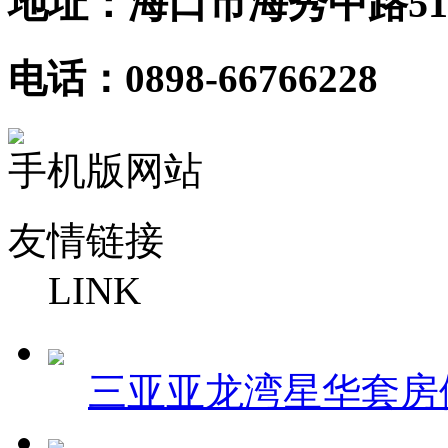
地址：海口市海秀中路51
电话：0898-66766228
手机版网站
友情链接
LINK
三亚亚龙湾星华套房