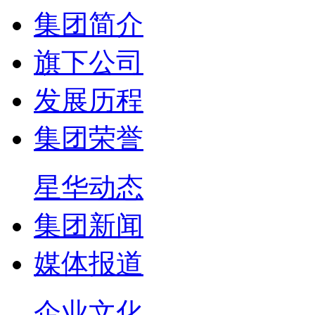
集团简介
旗下公司
发展历程
集团荣誉
星华动态
集团新闻
媒体报道
企业文化