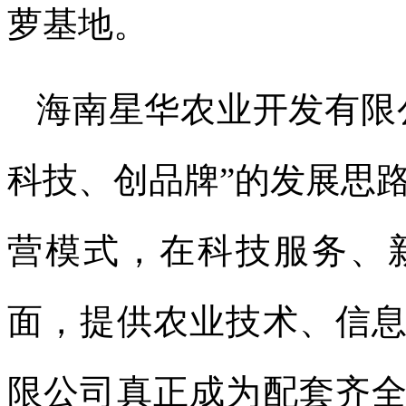
萝基地。
海南星华农业开发有限
科技、创品牌”的发展思路
营模式，在科技服务、
面，提供农业技术、信
限公司真正成为配套齐