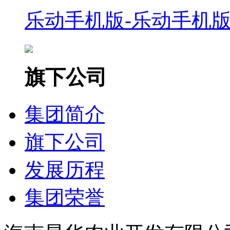
乐动手机版-乐动手机版
旗下公司
集团简介
旗下公司
发展历程
集团荣誉