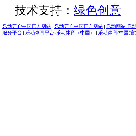
技术支持：
绿色创意
乐动开户中国官方网站
|
乐动开户中国官方网站
|
乐动网站-乐动
服务平台
|
乐动体育平台-乐动体育（中国）
|
乐动体育(中国)官方