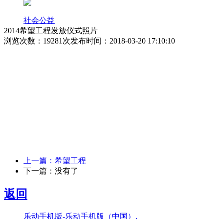
社会公益
2014希望工程发放仪式照片
浏览次数：19281次
发布时间：2018-03-20 17:10:10
上一篇：希望工程
下一篇：没有了
返回
乐动手机版-乐动手机版（中国）,