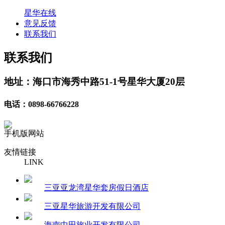
星华在线
意见反馈
联系我们
联系我们
地址：海口市海秀中路51-1号星华大厦20层
电话：0898-66766228
手机版网站
友情链接
LINK
三亚亚龙湾星华套房假日酒店
三亚星华旅游开发有限公司
海南中田旅业开发有限公司