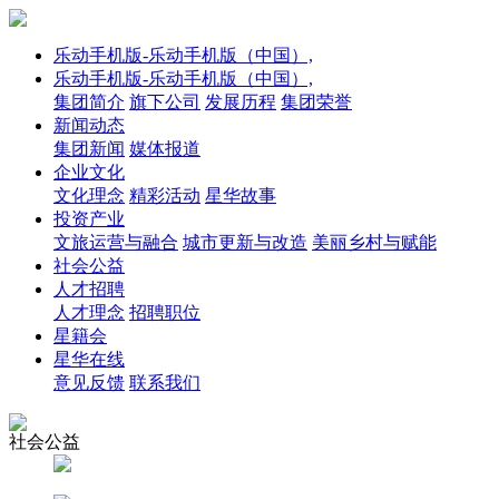
乐动手机版-乐动手机版（中国）,
乐动手机版-乐动手机版（中国）,
集团简介
旗下公司
发展历程
集团荣誉
新闻动态
集团新闻
媒体报道
企业文化
文化理念
精彩活动
星华故事
投资产业
文旅运营与融合
城市更新与改造
美丽乡村与赋能
社会公益
人才招聘
人才理念
招聘职位
星籍会
星华在线
意见反馈
联系我们
社会公益