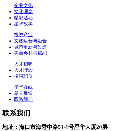
企业文化
文化理念
精彩活动
星华故事
投资产业
文旅运营与融合
城市更新与改造
美丽乡村与赋能
人才招聘
人才理念
招聘职位
星华在线
意见反馈
联系我们
联系我们
地址：海口市海秀中路51-1号星华大厦20层