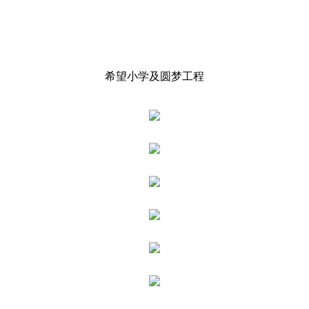
希望小学及圆梦工程