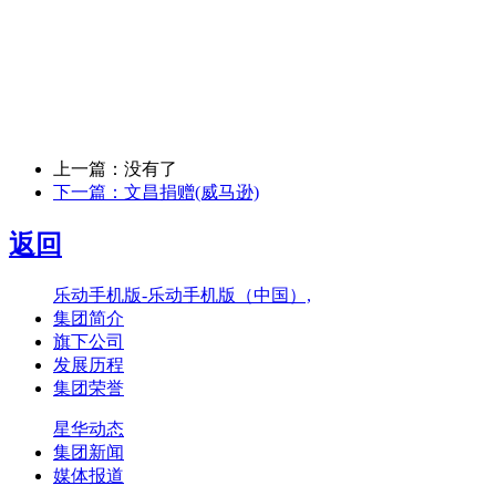
上一篇：没有了
下一篇：文昌捐赠(威马逊)
返回
乐动手机版-乐动手机版（中国）,
集团简介
旗下公司
发展历程
集团荣誉
星华动态
集团新闻
媒体报道