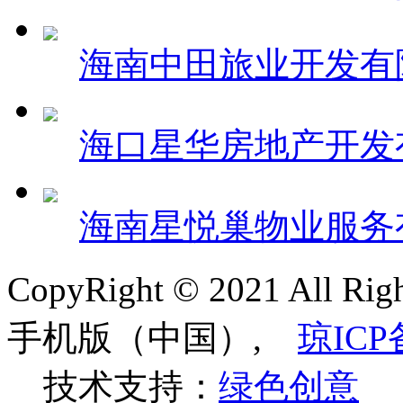
海南中田旅业开发有
海口星华房地产开发
海南星悦巢物业服务
CopyRight © 2021 All
手机版（中国）,
琼ICP备
技术支持：
绿色创意