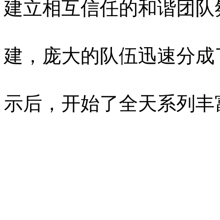
建立相互信任的和谐团队
建，庞大的队伍迅速分成
示后，开始了全天系列丰