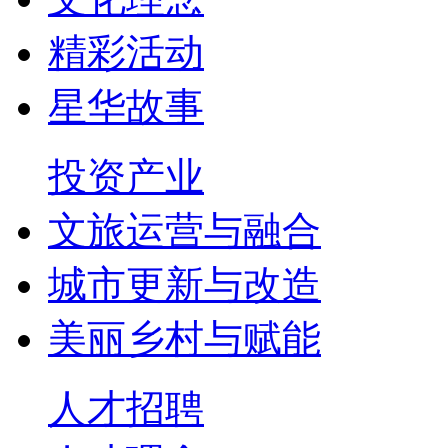
精彩活动
星华故事
投资产业
文旅运营与融合
城市更新与改造
美丽乡村与赋能
人才招聘