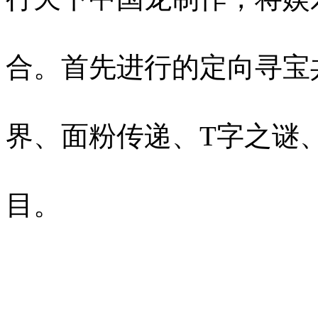
合。首先进行的定向寻宝
界、面粉传递、T字之谜、
目。