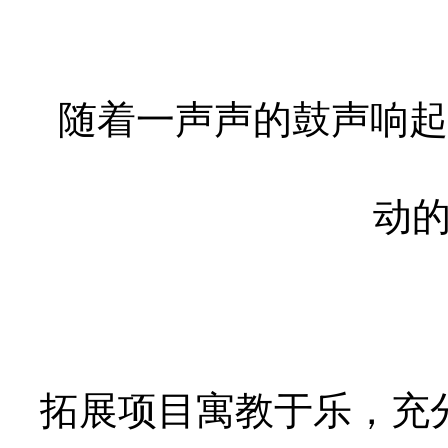
随着一声声的鼓声响起
动
拓展项目寓教于乐，充