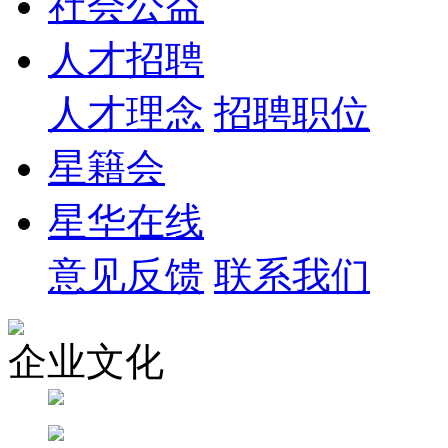
社会公益
人才招聘
人才理念
招聘职位
星籍会
星华在线
意见反馈
联系我们
企业文化