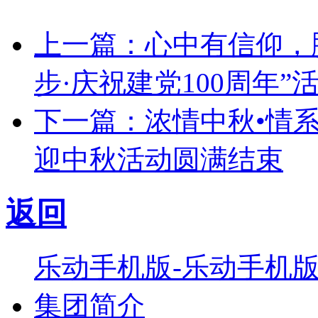
上一篇：心中有信仰，
步·庆祝建党100周年”
下一篇：浓情中秋•情系
迎中秋活动圆满结束
返回
乐动手机版-乐动手机版
集团简介