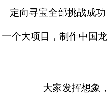
定向寻宝全部挑战成功
一个大项目，制作中国龙
大家发挥想象，