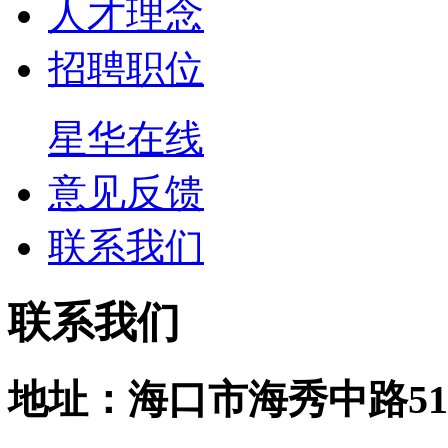
人才理念
招聘职位
星华在线
意见反馈
联系我们
联系我们
地址：海口市海秀中路51