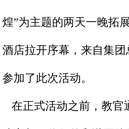
煌”为主题的两天一晚拓
酒店拉开序幕，来自集团
参加了此次活动。
在正式活动之前，教官