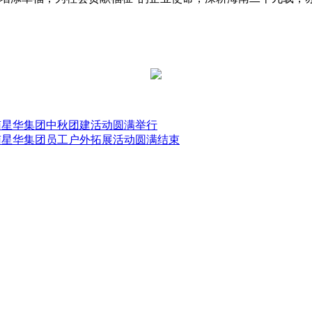
海南星华集团中秋团建活动圆满举行
海南星华集团员工户外拓展活动圆满结束