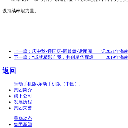
设持续奉献力量。
上一篇：庆中秋•迎国庆•同鼓舞•话团圆——记2021年
下一篇：“成就精彩自我，共创星华辉煌” ——2019年
返回
乐动手机版-乐动手机版（中国）,
集团简介
旗下公司
发展历程
集团荣誉
星华动态
集团新闻