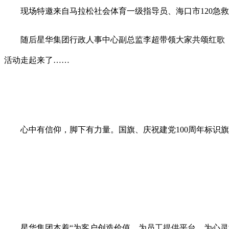
现场特邀来自马拉松社会体育一级指导员、海口市120急
随后星华集团行政人事中心副总监李超带领大家共颂红歌
活动走起来了……
心中有信仰，脚下有力量。国旗、庆祝建党100周年标识
星华集团本着“为客户创造价值，为员工提供平台，为心