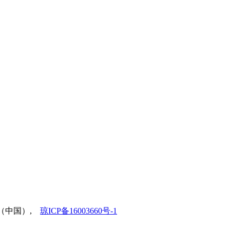
手机版（中国）,
琼ICP备16003660号-1